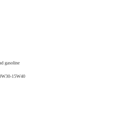
d gasoline
10W30-15W40