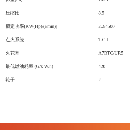
压缩比
8.5
额定功率[KW(Hp)/(r/min)]
2.2/4500
点火系统
T.C.I
火花塞
A7RTC/UR5
最低燃油耗率 (G/k W.h)
420
轮子
2