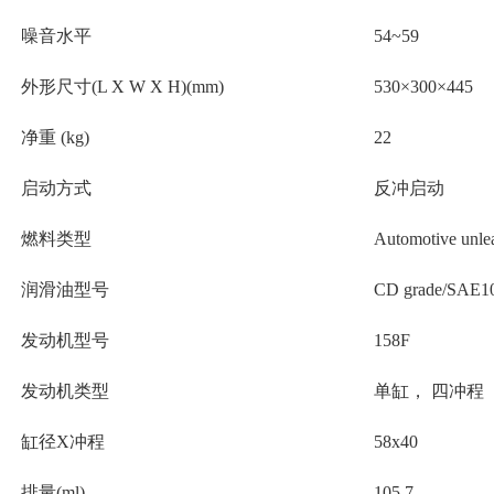
噪音水平
54~59
外形尺寸(L X W X H)(mm)
530×300×445
净重 (kg)
22
启动方式
反冲启动
燃料类型
Automotive unlea
润滑油型号
CD grade/SAE
发动机型号
158F
发动机类型
单缸， 四冲程
缸径X冲程
58x40
排量(ml)
105.7