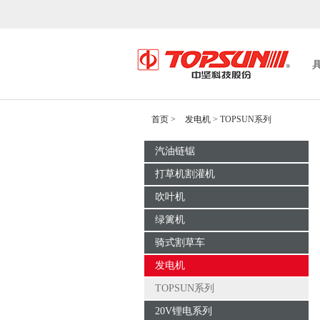
首页
>
发电机
>
TOPSUN系列
汽油链锯
打草机割灌机
吹叶机
绿篱机
骑式割草车
发电机
TOPSUN系列
20V锂电系列