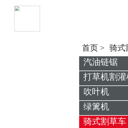
首页
>
骑式
汽油链锯
打草机割灌
吹叶机
绿篱机
骑式割草车