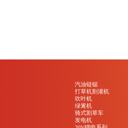
汽油链锯
打草机割灌机
吹叶机
绿篱机
骑式割草车
发电机
20V锂电系列